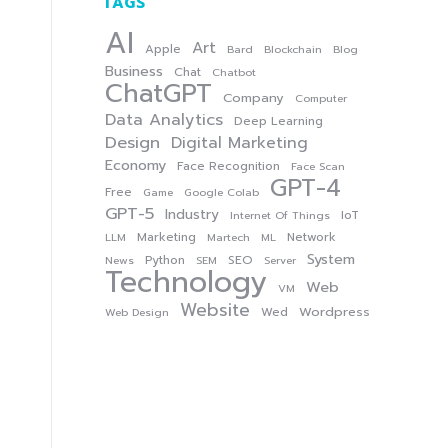
TAGS
AI
Art
Apple
Bard
Blockchain
Blog
Business
Chat
Chatbot
ChatGPT
Company
Computer
Data Analytics
Deep Learning
Design
Digital Marketing
Economy
Face Recognition
Face Scan
GPT-4
Free
Game
Google Colab
GPT-5
Industry
IoT
Internet Of Things
Marketing
Network
LLM
Martech
ML
System
Python
SEO
News
SEM
Server
Technology
Web
VM
Website
Wordpress
Wed
Web Design