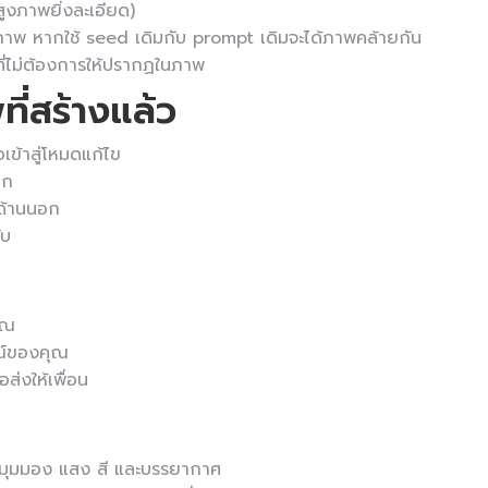
ูงภาพยิ่งละเอียด)
ภาพ หากใช้ seed เดิมกับ prompt เดิมจะได้ภาพคล้ายกัน
ที่ไม่ต้องการให้ปรากฏในภาพ
ี่สร้างแล้ว
เข้าสู่โหมดแก้ไข
อก
ด้านนอก
ับ
ุณ
ณ์ของคุณ
ส่งให้เพื่อน
่น มุมมอง แสง สี และบรรยากาศ