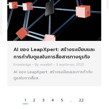
AI ของ LeapXpert: สร้างระเบียบและ
การกำกับดูแลในการสื่อสารทางธุรกิจ
Knowledge
By
novelbi1
3 พฤศจิกายน 2025
AI ของ LeapXpert: สร้างระเบียบและการกำกับ
ดูแลในการสื่อส…
→
1
2
3
4
5
…
22