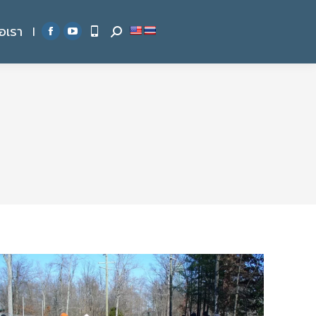
่อเรา
|
Search:
Facebook
YouTube
page
page
opens
opens
in
in
new
new
window
window