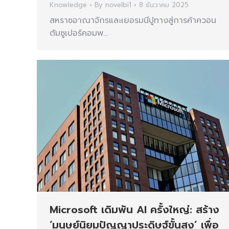
Knowledge
By
novelbi1
8 ธันวาคม 2025
สหราชอาณาจักรและเยอรมนีปูทางสู่การค้าควอน
ตัมซูเปอร์คอมพ…
Microsoft เดิมพัน AI ครั้งใหญ่: สร้าง
‘มนุษย์นิยมปัญญาประดิษฐ์ขั้นสูง’ เพื่อ