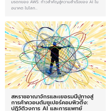
มรดกของ AWS: ก้าวสำคัญสู่ความสำเร็จของ AI ใน
อนาคต ในโลก…
สหราชอาณาจักรและเยอรมนีปูทางสู่
การค้าควอนตัมซูเปอร์คอมพิวติ้ง:
ปฏิวัติวงการ AI และการแพทย์