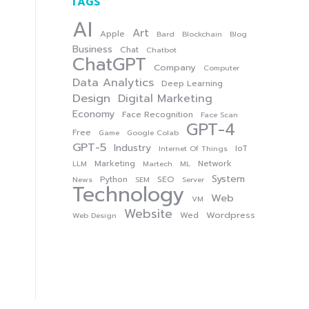
TAGS
AI
Art
Apple
Bard
Blockchain
Blog
Business
Chat
Chatbot
ChatGPT
Company
Computer
Data Analytics
Deep Learning
Design
Digital Marketing
Economy
Face Recognition
Face Scan
GPT-4
Free
Game
Google Colab
GPT-5
Industry
IoT
Internet Of Things
Marketing
Network
LLM
Martech
ML
System
Python
SEO
News
SEM
Server
Technology
Web
VM
Website
Wordpress
Wed
Web Design