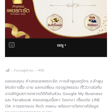
จำนวนผู้เข้าชม:
406
ขอขอบคุณ ห้างทองเพชรกะรัต กาดลำพูนจตุจักร จ.ลำพูน
ให้บริการซื้อ ขาย แลกเปลี่ยน ทองรูปพรรณ ที่ไว้วางใจทีม
งานให้ดูแลการตลาดดิจิทัลในส่วน Google My Business
และ Facebook ครอบคลุมเนื้อหา โฆษณา เชื่อมต่อ LINE
OA การออกแบบ Rich menu พร้อมการวิเคราะห์ข้อมูล