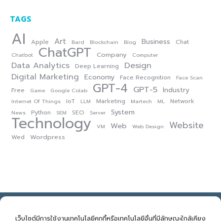
TAGS
AI
Art
Business
Apple
Chat
Bard
Blockchain
Blog
ChatGPT
Company
Chatbot
Computer
Data Analytics
Design
Deep Learning
Digital Marketing
Economy
Face Recognition
Face Scan
GPT-4
GPT-5
Industry
Free
Game
Google Colab
IoT
Marketing
Network
Internet Of Things
LLM
Martech
ML
System
Python
SEO
News
SEM
Server
Technology
Website
Web
VM
Web Design
Wordpress
Wed
NOVELBIZ Co., Ltd. ©2026
E: support@novelbiz.co.th
T: 092.591.9499
เว็บไซต์มีการใช้งานเทคโนโลยีคุกกี้หรือเทคโนโลยีอื่นที่มีลักษณะใกล้เคียง