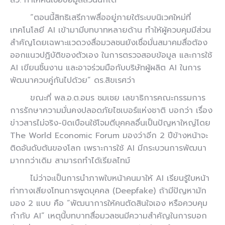
“ตอนนี้สิทธิเสรีภาพสื่ออยู่ภายใต้ระบบนิเวศใหม่ที่
เทคโนโลยี AI เข้ามามีบทบาทหลายด้าน ทำให้ผู้ควบคุมมีส่วน
สำคัญโดยเฉพาะแวดวงสื่อมวลชนยังเชื่อมั่นสมาคมสื่อต้อง
ออกแนวปฏิบัติของตัวเอง ในการตรวจสอบข้อมูล และการใช้
AI เขียนชิ้นงาน และอาจร่วมมือกับบริษัทผู้ผลิต AI ในการ
พัฒนาควบคู่กันไปด้วย” ดร.สิขเรศว่า
ขณะที่ พล.อ.ต.อมร ชมเชย เลขาธิการคณะกรรมการ
การรักษาความมั่นคงปลอดภัยไซเบอร์แห่งชาติ บอกว่า เรื่อง
ข่าวสารไม่จริง-บิดเบือนใช้โจมตีบุคคลอื่นเป็นปัญหาใหญ่โดย
The World Economic Forum มองว่าอีก 2 ปีข้างหน้าจะ
ติดอันดับต้นของโลก เพราะการใช้ AI มีกระบวนการพัฒนา
มากกว่าเดิม สามารถทำได้เรียลไทม์
ไม่ว่าจะเป็นการนำภาพใบหน้าคนมาให้ AI เรียนรู้ใบหน้า
ท่าทางเสียงโทนการพูดบุคคล (Deepfake) ถ้ามีปัญหามัก
มอง 2 แบบ คือ “พัฒนาการให้คนตัดสินใจเอง หรือควบคุม
กำกับ AI” เหตุนี้บทบาทสื่อมวลชนมีความสำคัญในการบอก