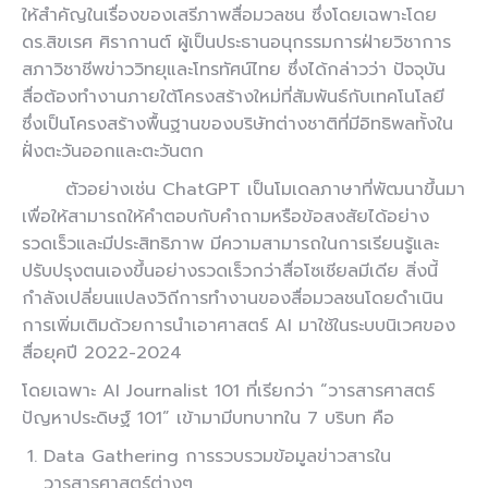
ให้สำคัญในเรื่องของเสรีภาพสื่อมวลชน ซึ่งโดยเฉพาะโดย
ดร.สิขเรศ ศิรากานต์ ผู้เป็นประธานอนุกรรมการฝ่ายวิชาการ
สภาวิชาชีพข่าววิทยุและโทรทัศน์ไทย ซึ่งได้กล่าวว่า ปัจจุบัน
สื่อต้องทำงานภายใต้โครงสร้างใหม่ที่สัมพันธ์กับเทคโนโลยี
ซึ่งเป็นโครงสร้างพื้นฐานของบริษัทต่างชาติที่มีอิทธิพลทั้งใน
ฝั่งตะวันออกและตะวันตก
ตัวอย่างเช่น ChatGPT เป็นโมเดลภาษาที่พัฒนาขึ้นมา
เพื่อให้สามารถให้คำตอบกับคำถามหรือข้อสงสัยได้อย่าง
รวดเร็วและมีประสิทธิภาพ มีความสามารถในการเรียนรู้และ
ปรับปรุงตนเองขึ้นอย่างรวดเร็วกว่าสื่อโซเชียลมีเดีย สิ่งนี้
กำลังเปลี่ยนแปลงวิถีการทำงานของสื่อมวลชนโดยดำเนิน
การเพิ่มเติมด้วยการนำเอาศาสตร์ AI มาใช้ในระบบนิเวศของ
สื่อยุคปี 2022-2024
โดยเฉพาะ
AI Journalist 101
ที่เรียกว่า “วารสารศาสตร์
ปัญหาประดิษฐ์ 101” เข้ามามีบทบาทใน 7 บริบท คือ
Data Gathering การรวบรวมข้อมูลข่าวสารใน
วารสารศาสตร์ต่างๆ