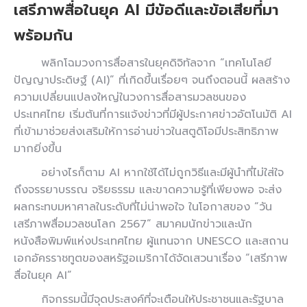
เสรีภาพสื่อในยุค AI มีข้อดีและข้อเสียที่มา
พร้อมกัน
พลิกโฉมวงการสื่อสารในยุคดิจิทัลจาก “เทคโนโลยี
ปัญญาประดิษฐ์ (AI)” ที่เกิดขึ้นเรื่อยๆ จนถึงตอนนี้ ผลสร้าง
ความเปลี่ยนแปลงใหญ่ในวงการสื่อสารมวลชนของ
ประเทศไทย เริ่มต้นที่การแจ้งข่าวที่มีผู้ประกาศข่าวอัตโนมัติ AI
ที่เข้ามาช่วยส่งเสริมให้การอ่านข่าวในสตูดิโอมีประสิทธิภาพ
มากยิ่งขึ้น
อย่างไรก็ตาม AI หากใช้ได้ไม่ถูกวิธีและมีผู้นำที่ไม่ใส่ใจ
ถึงจรรยาบรรณ จริยธรรม และขาดความรู้ที่เพียงพอ จะส่ง
ผลกระทบมหาศาลในระดับที่ไม่น่าพอใจ ในโอกาสของ “วัน
เสรีภาพสื่อมวลชนโลก 2567” สมาคมนักข่าวและนัก
หนังสือพิมพ์แห่งประเทศไทย ผู้แทนจาก UNESCO และสถาน
เอกอัครราชทูตของสหรัฐอเมริกาได้จัดเสวนาเรื่อง “เสรีภาพ
สื่อในยุค AI”
กิจกรรมนี้มีจุดประสงค์ที่จะเตือนให้ประชาชนและรัฐบาล