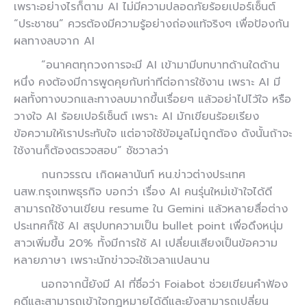
เพราะอย่างไรก็ตาม AI ไม่มีความปลอดภัยร้อยเปอร์เซ็นต์
“ประชาชน” ควรต้องมีความรู้อย่างถ่องแท้จริงๆ เพื่อป้องกัน
ผลทางลบจาก AI
“อนาคตทุกวงการจะมี AI เข้ามามีบทบาทด้านใดด้าน
หนึ่ง คงต้องมีการพูดคุยกับท่าทีต่อการใช้งาน เพราะ AI มี
ผลทั้งทางบวกและทางลบมากขึ้นเรื่อยๆ แล้วอย่าไปไว้ใจ หรือ
วางใจ AI ร้อยเปอร์เซ็นต์ เพราะ AI มักเขียนร้อยเรียง
ข้อความให้เราประทับใจ แต่อาจใช้ข้อมูลไม่ถูกต้อง ดังนั้นถ้าจะ
ใช้งานก็ต้องตรวจสอบ” ชัชวาลว่า
กนกวรรณ เกิดผลานันท์ หน.ข่าวต่างประเทศ
นสพ.กรุงเทพธุรกิจ บอกว่า เรื่อง AI คนรุ่นใหม่เข้าใจได้ดี
สามารถใช้งานเขียน resume ใน Gemini แล้วหลายสื่อต่าง
ประเทศก็ใช้ AI สรุปบทความเป็น bullet point เพื่อดึงหนุ่ม
สาวเพิ่มขึ้น 20% ทั้งมีการใช้ AI เปลี่ยนเสียงเป็นข้อความ
หลายภาษา เพราะนักข่าวจะใช้เวลาแปลนาน
นอกจากนี้ยังมี AI ที่ชื่อว่า Foiabot ช่วยเขียนคำฟ้อง
คดีและสามารถเข้าใจกฎหมายได้ดีและยังสามารถเปลี่ยน