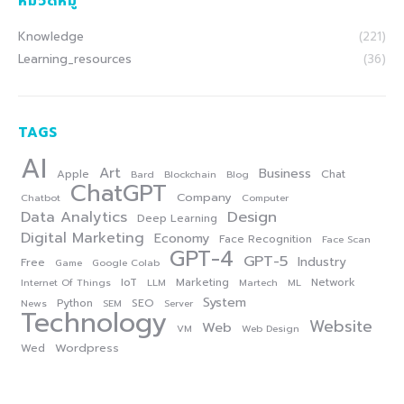
หมวดหมู่
Knowledge
(221)
Learning_resources
(36)
TAGS
AI
Art
Business
Apple
Chat
Bard
Blockchain
Blog
ChatGPT
Company
Chatbot
Computer
Data Analytics
Design
Deep Learning
Digital Marketing
Economy
Face Recognition
Face Scan
GPT-4
GPT-5
Industry
Free
Game
Google Colab
IoT
Marketing
Network
Internet Of Things
LLM
Martech
ML
System
Python
SEO
News
SEM
Server
Technology
Website
Web
VM
Web Design
Wordpress
Wed