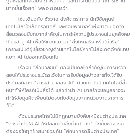
ถูกหลอกทั้งเสียง ภาพบุคคล และการโต้ตอบจากการใช้ AI
มากขึ้นเรื่อยๆ” พล.อ.ต.อมรว่า
เช่นเดียวกับ ชัชวาล สังคีตตระการ นักวิจัยศูนย์
เทคโนโลยีอิเล็กทรอนิกส์ และคอมพิวเตอร์แห่งชาติ บอกว่า
สื่อมวลชนมีบทบาทสำคัญในการให้ความรู้ประชาชนในยุคสังคม
ก้าวเข้าสู่ AI เพื่อให้แยกแยะว่า “สิ่งไหนจริง หรือไม่จริง”
เพราะแม้แต่ผู้เชี่ยวชาญด้านเทคโนโลยีหากไม่สังเกตดีๆก็แทบ
แยก AI ไม่ออกเหมือนกัน
เรื่องนี้ “สื่อมวลชน” ต้องเป็นกลไกสำคัญในการตรวจ
สอบให้ประชาชนระมัดระวังในการรับข้อมูลข่าวสารที่จะได้รับ
ประโยชน์จาก “การเข้ามาของ AI” ด้วยทุกวันนี้เทคโนโลยีล้ำ
หน้าทำให้ใครก็เป็นสื่อได้ แล้วถ้านำ AI มาสร้างข้อมูลอาจจะ
ทำให้ข้อมูลผิดเพี้ยนไม่ตรงกับข้อมูลจากหน่วยงานราชการ
ก็ได้
ด้วยประเทศไทยไม่มีกฎหมายบังคับเหมือนต่างประเทศ
“การกำกับใช้ AI ให้ปลอดภัยจึงทำได้ยาก” ดังนั้นช่วงแรก
ต้องขอให้ทุกฝ่ายมาช่วยกัน “ศึกษากรณีในต่างประเทศ”