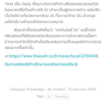
Text เป็น Data ที่เหมาะกับการทำข่าวสืบสวนสอบสวนด้วย
ในอนาคตสื่อก็จะมีการใช้ AI เข้ามาเป็นผู้ประกาศข่าว แม้แต่ใน
เว็บไซต์ข่าวก็แปลภาษาด้วย AI ทั้งภาษาไทย จีน อังกฤษ
แต่ยังมีบางคำแปลไม่ตรงความหมาย
สิ่งเหล่านี้สะท้อนให้เห็นว่า
“เทคโนโลยี AI”
แม้ล้ำหน้า
เพียงใดแต่ก็มีข้อพกพร่องโดยเฉพาะการนำมาสร้างเนื้อหา
ข่าวมากเท่าใดก็ยังจำเป็นต้องเน้นความเป็นมนุษย์เข้ามาตรวจ
สอบมากขึ้นเท่านั้น.
cr.
https://www.thairath.co.th/news/local/2785466
ทีมงานพร้อมให้คำปรึกษาและพัฒนาซอฟต์แวร์
Category:
Knowledge
By
novelbi1
15 พฤษภาคม 2024
Tags:
AI
Technology