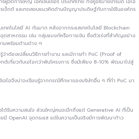
ผู้จัดการใหญ่ เอคเซนเชอร์ ประเทศไทย ทั้งคู่อธิบายเทรนด์ เอไอ
ปรเจ็กต์ และทดสอบแนวคิดด้านปัญญาประดิษฐ์กับการใช้ในองค์กร
ยวกับเทคโนโลยี AI กันมาก หลังจากกระแสเทคโนโลยี Blockchain
ุตสาหกรรม เช่น กลุ่มแบงก์หรือการเงิน ซึ่งตัวเร่งที่สำคัญอย่าง
วามพร้อมด้านต่าง ๆ
รู้ว่าต้องเปลี่ยนวิธีการทำงาน และมีการทำ PoC (Proof of
กต์เกี่ยวกับเอไอกว่าพันโครงการ ซึ่งมีเพียง 8-10% พัฒนาไปสู่
้เอไอจึงน่าจะเรียนรู้จากกรณีศึกษาของบริษัทอื่น ๆ ที่ทำ PoC มา
ังได้รับความสนใจ ส่วนใหญ่คนจะนึกถึงแต่ Generative AI ที่เป็น
ี OpenAI จุดกระแส แต่ในความเป็นจริงมีการพัฒนาก้าว