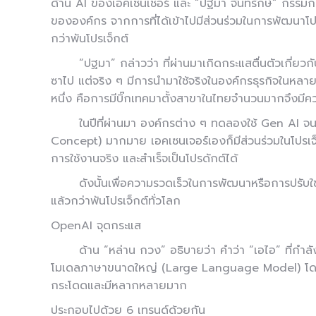
ด้าน AI ของเอคเซนเชอร์ และ “ปฐมา จันทรักษ์” กรรมการ
ขององค์กร จากการที่ได้เข้าไปมีส่วนร่วมในการพัฒนาโ
กว่าพันโปรเจ็กต์
“ปฐมา” กล่าวว่า ที่ผ่านมาเกิดกระแสตื่นตัวเกี่
ซาไป แต่จริง ๆ มีการนำมาใช้จริงในองค์กรธุรกิจในหลายอ
หนึ่ง คือการมีบิ๊กเทคมาตั้งสาขาในไทยจำนวนมากจึงมีค
ในปีที่ผ่านมา องค์กรต่าง ๆ ทดลองใช้ Gen AI จน
Concept) มากมาย เอคเซนเจอร์เองก็มีส่วนร่วมในโปรเจ็
การใช้งานจริง และสำเร็จเป็นโปรดักต์ได้
ดังนั้นเพื่อความรวดเร็วในการพัฒนาหรือการปรับใช
แล้วกว่าพันโปรเจ็กต์ทั่วโลก
OpenAI จุดกระแส
ด้าน “หล่าน กวง” อธิบายว่า คำว่า “เอไอ” ที่กำล
โมเดลภาษาขนาดใหญ่ (Large Language Model) โดยม
กระโดดและมีหลากหลายมาก
ประกอบไปด้วย 6 เทรนด์ด้วยกัน