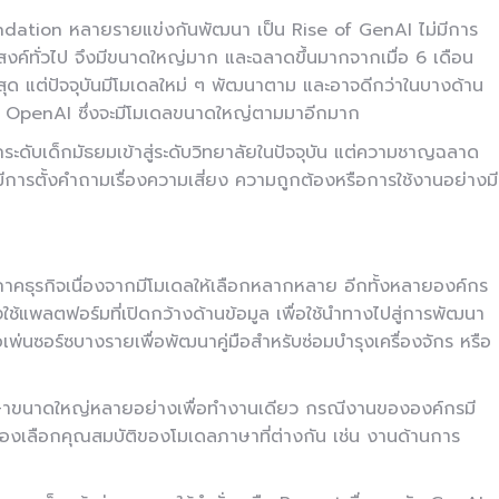
ndation หลายรายแข่งกันพัฒนา เป็น Rise of GenAI ไม่มีการ
สงค์ทั่วไป จึงมีขนาดใหญ่มาก และฉลาดขึ้นมากจากเมื่อ 6 เดือน
ุด แต่ปัจจุบันมีโมเดลใหม่ ๆ พัฒนาตาม และอาจดีกว่าในบางด้าน
ง OpenAI ซึ่งจะมีโมเดลขนาดใหญ่ตามมาอีกมาก
ระดับเด็กมัธยมเข้าสู่ระดับวิทยาลัยในปัจจุบัน แต่ความชาญฉลาด
งจะมีการตั้งคำถามเรื่องความเสี่ยง ความถูกต้องหรือการใช้งานอย่างมี
บภาคธุรกิจเนื่องจากมีโมเดลให้เลือกหลากหลาย อีกทั้งหลายองค์กร
้แพลตฟอร์มที่เปิดกว้างด้านข้อมูล เพื่อใช้นำทางไปสู่การพัฒนา
่นซอร์ซบางรายเพื่อพัฒนาคู่มือสำหรับซ่อมบำรุงเครื่องจักร หรือ
าษาขนาดใหญ่หลายอย่างเพื่อทำงานเดียว กรณีงานขององค์กรมี
น ต้องเลือกคุณสมบัติของโมเดลภาษาที่ต่างกัน เช่น งานด้านการ