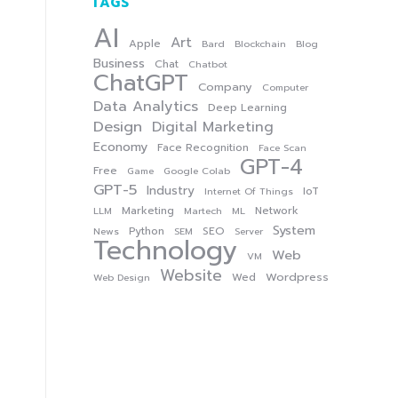
TAGS
AI
Art
Apple
Bard
Blockchain
Blog
Business
Chat
Chatbot
ChatGPT
Company
Computer
Data Analytics
Deep Learning
Design
Digital Marketing
Economy
Face Recognition
Face Scan
GPT-4
Free
Game
Google Colab
GPT-5
Industry
IoT
Internet Of Things
Marketing
Network
LLM
Martech
ML
System
Python
SEO
News
SEM
Server
Technology
Web
VM
Website
Wordpress
Wed
Web Design