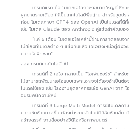
เทรนด์แรก คือ โมเดลเอไอภาษาขนาดใหญ่ที่ Fou
ผูกขาดรายเดียว ให้เป็นเทคโนโลยีพื้นฐาน สำหรับจุดประ
ก่อน โมเดลภาษา GPT4 ของ OpenAI เป็นโมเดลที่ดีที่ส
เช่น โมเดล Claude ของ Anthropic คู่แข่งสำคัญขอ
“แค่ 6 เดือน โมเดลเอไอเหล่านี้ผ่านการทดสอบจาก
ไม่ใช่สิ่งที่โมเดลต่าง ๆ แข่งกันแล้ว เอไอยังใหม่อยู่ยั
ความรับผิดชอบ”
ส่องเทรนด์เทคโนโลยี AI
เทรนด์ที่ 2 เอไอ กลายเป็น “โอเพ่นซอร์ซ” สำหรั
ไม่สามารถพัฒนาเอไอแบบเฉพาะเจาะจงได้เองจำเป็นต้องใช
โมเดลใช้เอง เช่น โรงงานอุตสาหกรรมใช้ GenAI จาก โอเพ
อบรมพนักงานใหม่
เทรนด์ที่ 3 Large Multi Model การใช้โมเดลภ
ความซับซ้อนมากขึ้น ต้องทำระบบอัตโนมัติที่ซับซ้อนขึ้
สร้างสรรค์ งานสื่ออย่างวิดีโอหรือภาพยนตร์