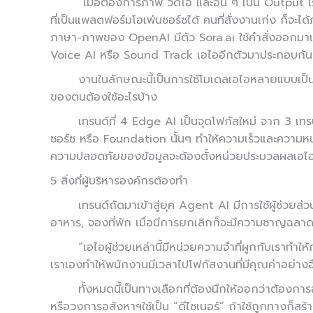
“เมื่อต้องการภาพ วิดีโอ และอื่น ๆ เป็น Output 
ที่เป็นแพลตฟอร์มโอเพ่นซอร์ซได้ คนที่สั่งงานเก่ง ก็จะได
ภาษา-ภาพของ OpenAI มีตัว Sora.ai ใช้คำสั่งออกมาเป็น
Voice AI หรือ Sound Track เอไออีกตัวมาประกอบกัน เพื
งานในลักษณะนี้เป็นการใช้โมเดลเอไอหลายแบบเป็น 
ของตนต้องใช้อะไรบ้าง
เทรนด์ที่ 4 Edge AI เป็นจุดโฟกัสใหม่ จาก 3 เท
ซอร์ซ หรือ Foundation นั้นๆ ทำให้ความเร็วและความหน
ความปลอดภัยของข้อมูลจะต้องตั้งหน่วยประมวลผลเอไอไว
5 สิ่งที่ผู้บริหารองค์กรต้องทำ
เทรนด์ถัดมาเข้าสู่ยุค Agent AI มีการใช้ผู้ช่วยส่ว
อาหาร, จองที่พัก เมื่อมีการยกเลิกก็จะมีความชาญฉลาดพอท
“เอไอผู้ช่วยเหล่านี้มีหน่วยความจำที่ผูกกับเร
เราเองทำให้พนักงานมีเวลาไปโฟกัสงานที่มีคุณค่าอย่างอ
ทั้งหมดนี้เป็นทางเลือกที่ต้องนึกให้ออกว่าต้องก
หรือวงการอสังหาฯใช้เป็น “ดีไซเนอร์” ถ้าใช้ถูกทางก็สร้