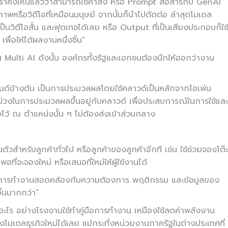
เราคงเห็นแล้วว่าสามารถใช้คำสั่ง หรือ Prompt สื่อสารกับ GenAI
้ภาพหรือวิดีโอที่เหมือนมนุษย์ จากนั้นก็นำไปตัดต่อ ล่าสุดโมเดล
วิดีโอสั้น และฟุตเทจได้เลย หรือ Output ที่เป็นเสียงประกอบก็ใช
่อให้ได้ผลงานหนึ่งชิ้น”
Multi AI ดังนั้น องค์กรทั้งรัฐและเอกชนต้องนึกให้ออกว่างาน
รนด์ข้างต้น เป็นการประมวลผลโดยใช้คลาวด์เป็นหลักจากโอเพ่น
่วงในการประมวลผลขึ้นอยู่กับคลาวด์ เพื่อประสบการณ์ในการใช้และ
้ ณ ตำแหน่งนั้น ๆ ไม่ต้องส่งเข้าส่วนกลาง
นตัวสำหรับลูกค้าทั่วไป หรือลูกค้าของลูกค้าอีกที เช่น ใช้ช่วยจองโต๊ะ
ี่จะจองใหม่ หรือเสนอที่ใหม่ให้ผู้ใช้งานได้
าทำให้การทำงานสอดคล้องกับความต้องการ พฤติกรรม และข้อมูลของ
ื่นมากกว่า”
ารอะไร อย่างโรงงานใช้ทำคู่มือการทำงาน เหมืองใช้ลดค่าพลังงาน
างโมเดลธุรกิจใหม่ได้เลย แม้กระทั่งหน่วยงานภาครัฐในต่างประเทศที่