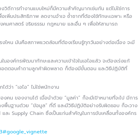
งวิถีการทำงานแบบใหม่ก็มีความสำคัญมากเช่นกัน แต่ไม่ใช่การ
พื่อเพิ่มประสิทธิภาพ ลดงานจำเจ ซ้ำซากที่ต้องใช้ทักษะเฉพาะ หรือ
 สังคมศาสตร์ จริยธรรม กฎหมาย และอื่น ๆ เพื่อให้สามารถ
ตรงไหน มันคือสภาพแวดล้อมที่ต้องเรียนรู้ทุกวันอย่างต่อเนื่อง จะมี
นในองค์กรพัฒนาทักษะและความเข้าใจในเอไอแล้ว จะต้องเร่งแก้
อตตอบคำถามลูกค้าผิดพลาด ก็ต้องมีขั้นตอน และวิธีปฏิบัติที่
ได้ว่า “เอไอ” ไม่ใช่พนักงาน
ของคน ของงานได้ เมื่อนำด้วย “มูลค่า” ก็จะมีเป้าหมายที่จะไป มีการ
นฐานด้วย “ข้อมูล” ที่ดี และมีวิธีปฏิบัติอย่างรับผิดชอบ ก็จะวาง
และ Supply Chain ซึ่งเป็นแก่นสำคัญในการขับเคลื่อนทั้งองค์กร
23#google_vignette