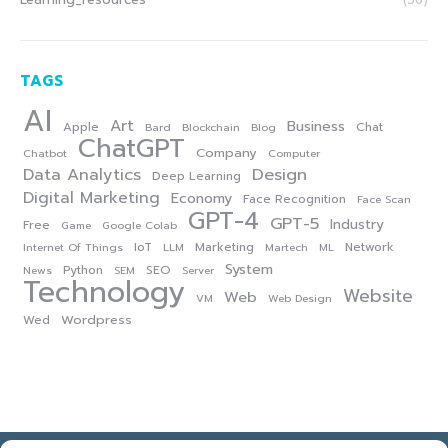
TAGS
AI
Art
Business
Apple
Chat
Bard
Blockchain
Blog
ChatGPT
Company
Chatbot
Computer
Data Analytics
Design
Deep Learning
Digital Marketing
Economy
Face Recognition
Face Scan
GPT-4
GPT-5
Industry
Free
Game
Google Colab
IoT
Marketing
Network
Internet Of Things
LLM
Martech
ML
System
Python
SEO
News
SEM
Server
Technology
Website
Web
VM
Web Design
Wordpress
Wed