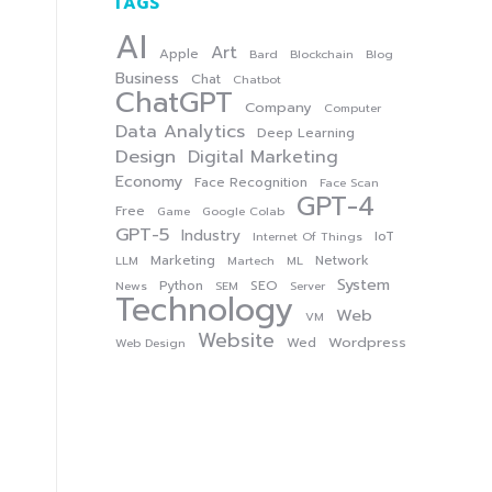
TAGS
AI
Art
Apple
Bard
Blockchain
Blog
Business
Chat
Chatbot
ChatGPT
Company
Computer
Data Analytics
Deep Learning
Design
Digital Marketing
Economy
Face Recognition
Face Scan
GPT-4
Free
Game
Google Colab
GPT-5
Industry
IoT
Internet Of Things
Marketing
Network
LLM
Martech
ML
System
Python
SEO
News
SEM
Server
Technology
Web
VM
Website
Wordpress
Wed
Web Design