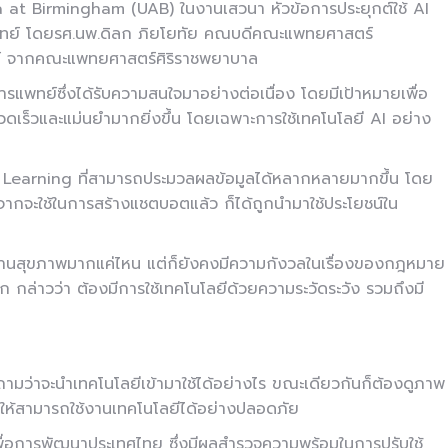
 at Birmingham (UAB) ในงานเสวนา หัวข้อการประยุกต์ใช้ AI
แพทย์ โดยรศ.นพ.ดิลก ภิยโยทัย คณบดีคณะแพทยศาสตร์
งษ์ จากคณะแพทยศาสตร์ศิริราชพยาบาล
รแพทย์ซึ่งได้รับความสนใจมาอย่างต่อเนื่อง โดยมีเป้าหมายเพื่อ
มรวดเร็วและแม่นยำมากยิ่งขึ้น โดยเฉพาะการใช้เทคโนโลยี AI อย่าง
e Learning ที่สามารถประมวลผลข้อมูลได้หลากหลายมากขึ้น โดย
จากจะใช้ในการสร้างแชตบอตแล้ว ก็ได้ถูกนำมาใช้ประโยชน์ใน
านสุขภาพมากแค่ไหน แต่ก็ยังคงมีความกังวลในเรื่องของกฎหมาย
ก กล่าวว่า ต้องมีการใช้เทคโนโลยีด้วยความระวัดระวัง รวมถึงมี
ถามว่าจะนำเทคโนโลยีเข้ามาใช้ได้อย่างไร ขณะเดียวกันก็ต้องดูภาพ
ให้สามารถใช้งานเทคโนโลยีได้อย่างปลอดภัย
พื่อการพัฒนาประเทศไทย ซึ่งมีผลสำรวจความพร้อมในการปรับใช้