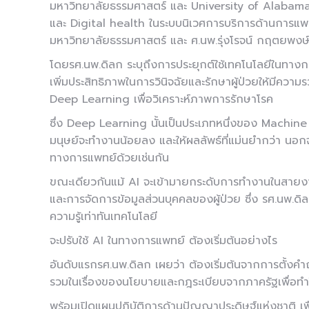
มหาวิทยาลัยธรรมศาสตร์ และ University of Alabama
และ Digital health ในระบบนิเวศการบริการด้านการ
มหาวิทยาลัยธรรมศาสตร์ และ ศ.นพ.รุ่งโรจน์ กฤตยพ
โดยรศ.นพ.ดิลก ระบุถึงการประยุกต์ใช้เทคโนโลยีในทางกา
เพิ่มประสิทธิภาพในการวินิจฉัยและรักษาผู้ป่วยให้มีควา
Deep Learning เพื่อวิเคราะห์ภาพการรักษาโรค
ซึ่ง Deep Learning นั้นเป็นประเภทหนึ่งของ Machin
มนุษย์จะทำงานน้อยลง และให้ผลลัพธ์ที่แม่นยำกว่า นอก
ทางการแพทย์ด้วยเช่นกัน
ขณะเดียวกันแม้ AI จะเข้ามายกระดับการทำงานในสายง
และการจัดการข้อมูลส่วนบุคคลของผู้ป่วย ซึ่ง รศ.นพ.ดิล
ความรู้เท่าทันเทคโนโลยี
จะปรับใช้ AI ในทางการแพทย์ ต้องเริ่มต้นอย่างไร
อันดับแรกรศ.นพ.ดิลก เผยว่า ต้องเริ่มต้นจากการตั้งคำ
รวมในเรื่องของนโยบายและกฎระเบียบจากภาครัฐเพื่อทำ
พร้อมเปิดแผนปฏิบัติการด้านปัญญาประดิษฐ์แห่งชาติ เ