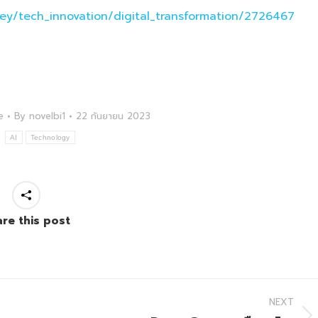
ney/tech_innovation/digital_transformation/2726467
e
By
novelbi1
22 กันยายน 2023
:
AI
Technology
re this post
NEXT