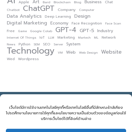
AI
Art
Business
Apple
Chat
Bard
Blockchain
Blog
ChatGPT
Company
Chatbot
Computer
Data Analytics
Design
Deep Learning
Digital Marketing
Economy
Face Recognition
Face Scan
GPT-4
GPT-5
Industry
Free
Game
Google Colab
IoT
Marketing
Network
Internet Of Things
LLM
Martech
ML
System
Python
SEO
News
SEM
Server
Technology
Website
Web
VM
Web Design
Wordpress
Wed
NOVELBIZ Co., Ltd. ©2026
E: support@novelbiz.co.th
T: 092.591.9499
เว็บไซต์มีการใช้งานเทคโนโลยีคุกกี้หรือเทคโนโลยีอื่นที่มีลักษณะใกล้เคียง
โปรดศึกษานโยบายการใช้คุกกี้และนโยบายความเป็นส่วนตัวของข้อมูลก่อนใช้
บริการเว็บไซต์ได้ที่ลิงค์ด้านล่าง
จำนวนผู้เข้าชม:
213