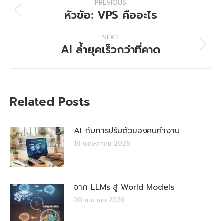
PREVIOUS
navigation
หัวข้อ: VPS คืออะไร
Previous
post:
NEXT
AI ล้ำยุคเร็วกว่าที่คาด
Next
post:
Related Posts
AI กับการปรับตัวของคนทำงาน
18 พฤษภาคม 2026
จาก LLMs สู่ World Models
20 เมษายน 2026