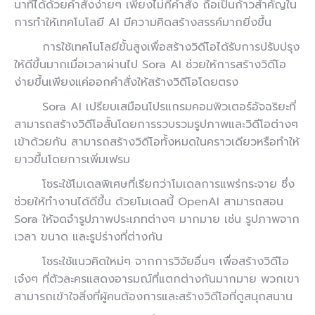
นาทีได้ด้วยคำสั่งง่ายๆ เพียงไม่กี่คำสั่ง ถือเป็นก้าวสำคัญใน
การทำให้เทคโนโลยี AI มีความคิดสร้างสรรค์มากยิ่งขึ้น
การใช้เทคโนโลยีขั้นสูงเพื่อสร้างวิดีโอได้รับการปรับปรุง
ให้ดีขึ้นมากเมื่อเวลาผ่านไป Sora AI ช่วยให้การสร้างวิดีโอ
ง่ายขึ้นเพียงแค่ออกคำสั่งให้สร้างวิดีโอโดยตรง
Sora AI เปรียบเสมือนโปรแกรมคอมพิวเตอร์อัจฉริยะที่
สามารถสร้างวิดีโอสั้นโดยการรวบรวมรูปภาพและวิดีโอต่างๆ
เข้าด้วยกัน สามารถสร้างวิดีโอทั้งหมดในคราวเดียวหรือทำให้
ยาวขึ้นโดยการเพิ่มเฟรม
โซระใช้โมเดลพิเศษที่เรียกว่าโมเดลการแพร่กระจาย ซึ่ง
ช่วยให้ทำงานได้ดีขึ้น ด้วยโมเดลนี้ OpenAI สามารถสอน
Sora ให้จดจำรูปภาพประเภทต่างๆ มากมาย เช่น รูปภาพจาก
เวลา ขนาด และรูปร่างที่ต่างกัน
โซระใช้แนวคิดใหม่ๆ จากการวิจัยอื่นๆ เพื่อสร้างวิดีโอ
เจ๋งๆ ที่ตัวละครแสดงอารมณ์ที่แตกต่างกันมากมาย พวกเขา
สามารถเข้าใจสิ่งที่ผู้คนต้องการและสร้างวิดีโอที่ดูสนุกสนาน