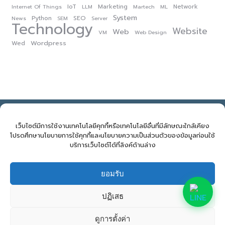
IoT
Marketing
Network
Internet Of Things
LLM
Martech
ML
System
Python
SEO
News
SEM
Server
Technology
Website
Web
VM
Web Design
Wordpress
Wed
NOVELBIZ Co., Ltd. ©2026
E: support@novelbiz.co.th
T: 092.591.9499
เว็บไซต์มีการใช้งานเทคโนโลยีคุกกี้หรือเทคโนโลยีอื่นที่มีลักษณะใกล้เคียง
โปรดศึกษานโยบายการใช้คุกกี้และนโยบายความเป็นส่วนตัวของข้อมูลก่อนใช้
บริการเว็บไซต์ได้ที่ลิงค์ด้านล่าง
จำนวนผู้เข้าชม:
790
ยอมรับ
ปฏิเสธ
ดูการตั้งค่า