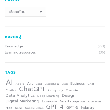
คลัง
เก็บ
หมวดหมู่
Knowledge
(221)
Learning_resources
(36)
TAGS
AI
Art
Business
Apple
Chat
Bard
Blockchain
Blog
ChatGPT
Company
Chatbot
Computer
Data Analytics
Design
Deep Learning
Digital Marketing
Economy
Face Recognition
Face Scan
GPT-4
GPT-5
Industry
Free
Game
Google Colab