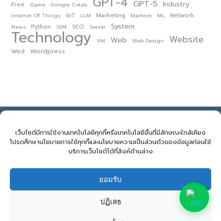
GPT-4
GPT-5
Industry
Free
Game
Google Colab
IoT
Marketing
Network
Internet Of Things
LLM
Martech
ML
System
Python
SEO
News
SEM
Server
Technology
Website
Web
VM
Web Design
Wordpress
Wed
NOVELBIZ Co., Ltd. ©2026
E: support@novelbiz.co.th
T: 092.591.9499
เว็บไซต์มีการใช้งานเทคโนโลยีคุกกี้หรือเทคโนโลยีอื่นที่มีลักษณะใกล้เคียง
โปรดศึกษานโยบายการใช้คุกกี้และนโยบายความเป็นส่วนตัวของข้อมูลก่อนใช้
บริการเว็บไซต์ได้ที่ลิงค์ด้านล่าง
จำนวนผู้เข้าชม:
411
ยอมรับ
ปฏิเสธ