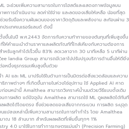
ะ ML จะช่วยเพิ่มความสามารถในการโฮสต์และแสดงภาพข้อมูลบน
ธิภาพการดำเนินงาน ลดค่าใช้จ่าย และลดของเสียให้เหลือ น้อยที่สุด
ว ช่วยรับมือความผันผวนของราคาวัตถุดิบและพลังงาน สะท้อนผ่าน 3
ประเทศเนเธอร์แลนด์ ดังนี้
ตั้งขึ้นในปี พ.ศ.2443 จัดการกับความท้าทายของต้นทุนที่เพิ่มสูงขึ้น
่ให้คำแนะนำด้านราคาและผลิตภัณฑ์ที่ใกล้เคียงกับความต้องการ
รับลูกค้าได้เร็วขึ้น 83% ลดเวลาจาก 30 นาทีเหลือ 5 นาทีผ่าน
Zee landia Group สามารถมีเวลาไปปรับปรุงบริการด้านอื่นให้ดียิ่ง
หนึ่งธุรกรรมเพิ่มสูงขึ้นด้วย
นำ AI และ ML มาปรับใช้ในด้านการเป็นมิตรต่อสิ่งแวดล้อมและความ
ธิภาพต่างๆ ที่เกิดขึ้นภายในห่วงโซ่อุปทาน ใช้ Applied AI คาด
ยก่อนหน้านี้ Amalthea สามารถวิเคราะห์น้ำนมด้วยวีธีแบบดั้งเดิม
บวนการผลิต แต่ปัจจุบัน Amalthea สามารถใช้ ML ดูผลผลิตได้ทันที
แปลงผลผลิตได้โดยตรง ซึ่งช่วยลดของเสียจากกระบวน การผลิต ระบุจุด
ี่ยนแปลงเหล่านี้เพิ่มความสามารถในการทำกำไร โดย Amalthea
าณ 18 ล้านบาท สำหรับผลผลิตที่เพิ่มขึ้นทุกๆ 1%
ndustry 4.0 มาใช้ในการทำการเกษตรแม่นยำ (Precision Farming)