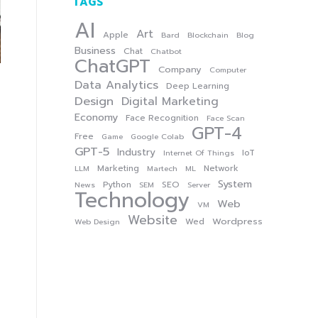
TAGS
AI
Art
Apple
Bard
Blockchain
Blog
Business
Chat
Chatbot
ChatGPT
Company
Computer
Data Analytics
Deep Learning
Design
Digital Marketing
Economy
Face Recognition
Face Scan
GPT-4
Free
Game
Google Colab
GPT-5
Industry
IoT
Internet Of Things
Marketing
Network
LLM
Martech
ML
System
Python
SEO
News
SEM
Server
Technology
Web
VM
Website
Wordpress
Wed
Web Design