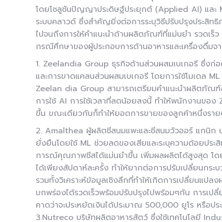
โดยโซลูชันปัญญาประดิษฐ์ประยุกต์ (Applied AI) แล
ระบบคลาวด์ ซึ่งสำคัญยิ่งต่อการระบุวิธีปรับปรุงประสิท
ไปจนถึงการให้คำแนะนำด้านผลิตภัณฑ์ที่แม่นยำ รวดเร็
กรณีศึกษาของผู้ประกอบการด้านอาหารและเครื่องดื่มจาก
1. Zeelandia Group
ธุรกิจด้านส่วนผสมเบเกอรี ซึ่งก่อ
และการขาดแคลนส่วนผสมเบเกอรี โดยการใช้โมเดล ML ที
Zeelan dia Group สามารถเตรียมคำแนะนำผลิตภัณฑ์สำห
การใช้ AI การใช้เวลาที่ลดน้อยลงนี้ ทำให้พนักงานของ 
ขึ้น ขณะเดียวกันก็ทำให้ยอดการขายของลูกค้าหนึ่งรายต่อ
2. Amalthea
ผู้ผลิตชีสนมแพะและชีสนมวัวออร์ แกนิก 
ยั่งยืนโดยใช้ ML ช่วยลดของเสียและระบุความด้อยประสิท
การณ์คุณภาพชีสได้แม่นยำขึ้น เพิ่มผลผลิตได้สูงสุด โด
ได้เพียงสัปดาห์ละครั้ง ทำให้ยากต่อการปรับเปลี่ยนกระ
รวมทั้งวิเคราะห์ข้อมูลเชิงลึกที่ทำให้เกิดการเปลี่ยน
บกพร่องได้รวดเร็วพร้อมปรับปรุงไปพร้อมๆกัน การเปล
คาดว่าจะประหยัดเงินได้ประมาณ 500,000 ยูโร หรือประม
3.Nutreco
บริษัทผลิตอาหารสัตว์ ซึ่งใช้เทคโนโลยี I