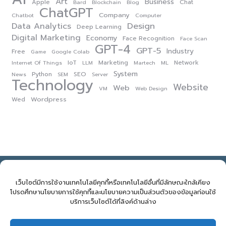
Art
Business
Apple
Chat
Bard
Blockchain
Blog
ChatGPT
Company
Chatbot
Computer
Data Analytics
Design
Deep Learning
Digital Marketing
Economy
Face Recognition
Face Scan
GPT-4
GPT-5
Industry
Free
Game
Google Colab
IoT
Marketing
Network
Internet Of Things
LLM
Martech
ML
System
Python
SEO
News
SEM
Server
Technology
Website
Web
VM
Web Design
Wordpress
Wed
NOVELBIZ Co., Ltd. ©2026
E: support@novelbiz.co.th
T: 092.591.9499
เว็บไซต์มีการใช้งานเทคโนโลยีคุกกี้หรือเทคโนโลยีอื่นที่มีลักษณะใกล้เคียง
โปรดศึกษานโยบายการใช้คุกกี้และนโยบายความเป็นส่วนตัวของข้อมูลก่อนใช้
บริการเว็บไซต์ได้ที่ลิงค์ด้านล่าง
จำนวนผู้เข้าชม:
238