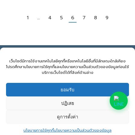
←
→
1
…
4
5
6
7
8
9
NOVELBIZ Co., Ltd. ©2026
E: support@novelbiz.co.th
T: 092.591.9499
เว็บไซต์มีการใช้งานเทคโนโลยีคุกกี้หรือเทคโนโลยีอื่นที่มีลักษณะใกล้เคียง
โปรดศึกษานโยบายการใช้คุกกี้และนโยบายความเป็นส่วนตัวของข้อมูลก่อนใช้
บริการเว็บไซต์ได้ที่ลิงค์ด้านล่าง
จำนวนผู้เข้าชม:
430
ยอมรับ
ปฏิเสธ
ดูการตั้งค่า
นโยบายการใช้คุกกี้
นโยบายความเป็นส่วนตัวของข้อมูล