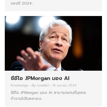
มองปี 2024…
ซีอีโอ JPMorgan มอง AI
Knowledge
By
novelbi1
16 เมษายน 2024
ซีอีโอ JPMorgan มอง AI สามารถแทนที่บุคคล
ทำงานได้ในหลายง…