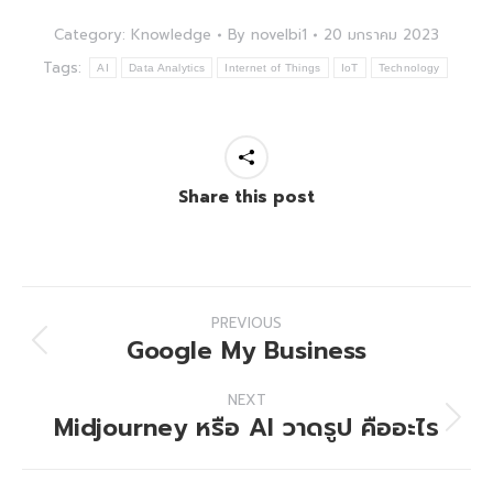
Category:
Knowledge
By
novelbi1
20 มกราคม 2023
Tags:
AI
Data Analytics
Internet of Things
IoT
Technology
Share this post
Post
PREVIOUS
navigation
Google My Business
Previous
post:
NEXT
Midjourney หรือ AI วาดรูป คืออะไร
Next
post: