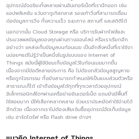
อุปกรณ์อัจฉริยะทั้งหลายผ่านอินเทอร์เน็ตที่เรานึกออก เช่น
แอปพลิเคชัน แว่นตากูเกิลกลาส รองเท้าวิ่งที่สามารถเชื่อม
ต่อข้อมูลการวิ่ง ทั้งความเร็ว ระยะทาง สถานที่ และสถิติได้
นอกจากนั้น Cloud Storage หรือ บริการรับฝากไฟล์และ
ประมวลผลข้อมูลของคุณผ่านทางออนไลน์ หรือเราเรียกอีก
อย่างว่า แหล่งเก็บข้อมูลบนก้อนเมฆ เป็นอีกสิ่งหนึ่งที่เราใช้งา
นบ่อยๆแต่ไม่รู้ว่าเป็นหนึ่งในรูปแบบของ Internet of
Things สมัยนี้ผู้ใช้นิยมเก็บข้อมูลไว้ในก้อนเมฆมากขึ้น
เนื่องจากมีข้อดีหลายประการ คือ ไม่ต้องกลัวข้อมูลสูญหาย
หรือถูกโจรกรรม ทั้งยังสามารถกำหนดให้เป็นแบบส่วนตัวหรือ
สาธารณะก็ได้ เข้าถึงข้อมูลได้ทุกที่ทุกเวลาด้วยอุปกรณ์
อิเล็กทรอนิกส์ใดๆผ่านเครือข่ายอินเตอร์เน็ต แถมยังมีพื้นที่
ใช้สอยมาก มีให้เลือกหลากหลาย ช่วยเราประหยัดค่าใช้จ่ายได้
อีกด้วย เนื่องจากเราไม่ต้องเสียเงินซื้ออุปกรณ์จัดเก็บข้อมูล
เช่น ฮาร์ดไดร์ฟ หรือ Flash drive ต่างๆ
แนวคิด Internet of Things