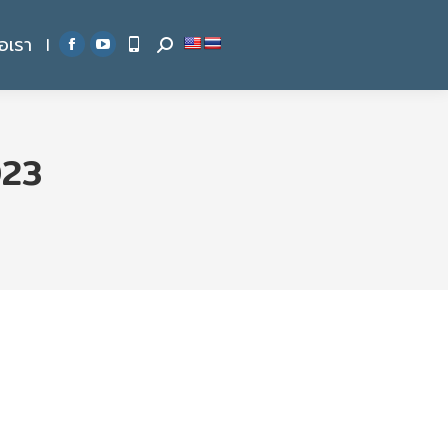
่อเรา
|
Search:
Facebook
YouTube
page
page
opens
opens
in
in
023
new
new
window
window