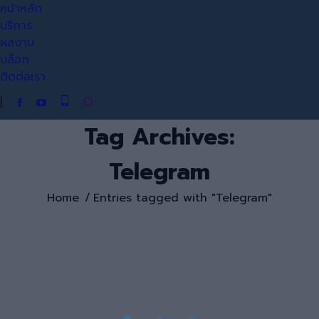
หน้าหลัก
บริการ
ผลงาน
บล็อก
ติดต่อเรา
|
Search:
Facebook
YouTube
page
page
Tag Archives:
opens
opens
in
in
Telegram
new
new
window
window
You are here:
Home
Entries tagged with "Telegram"