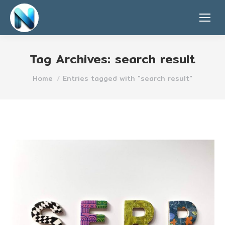
Tag Archives:
search result
You are here:
Home
Entries tagged with "search result"