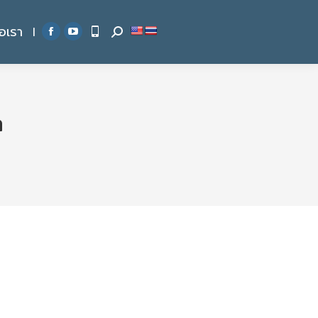
่อเรา
|
Search:
Facebook
YouTube
page
page
opens
opens
in
in
n
new
new
window
window