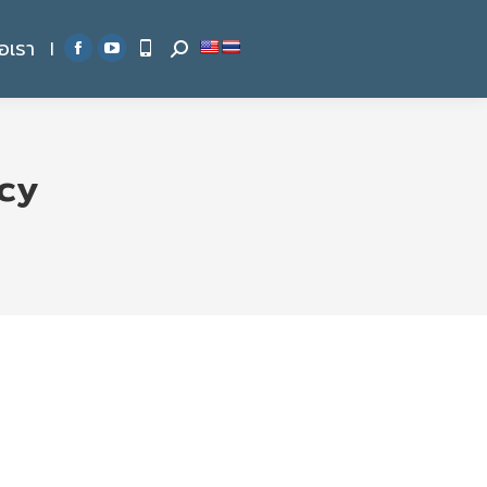
่อเรา
|
Search:
Facebook
YouTube
page
page
opens
opens
in
in
cy
new
new
window
window