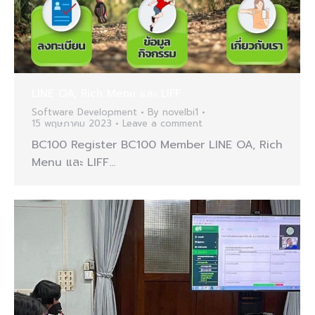
LINE OA, Rich Menu และ LIFF
Software Development
By
novelbi1
15 พฤษภาคม 2023
Leave a comment
BC100 Register BC100 Member LINE OA, Rich
Menu และ LIFF…