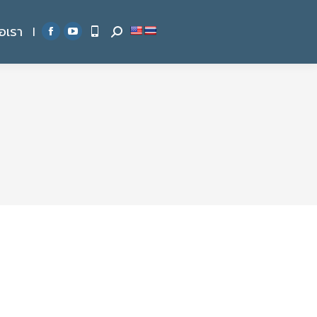
่อเรา
|
Search:
Facebook
YouTube
page
page
opens
opens
in
in
new
new
window
window