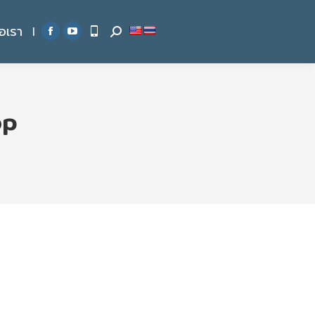
่อเรา
|
Search:
Facebook
YouTube
page
page
opens
opens
in
in
op
new
new
window
window